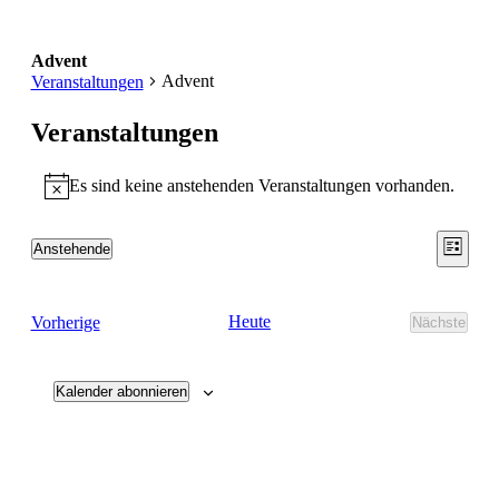
Advent
Advent
Veranstaltungen
Veranstaltungen
Es sind keine anstehenden Veranstaltungen vorhanden.
Hinweis
Ansic
Vera
Anstehende
Liste
Ansic
Datum
Navig
wählen.
Navi
Veranstaltungen
Heute
Vorherige
Nächste
Veransta
Kalender abonnieren