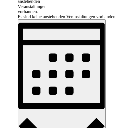
anstehenden
Veranstaltungen
vorhanden.
Es sind keine anstehenden Veranstaltungen vorhanden.
Ansichten-
Veranstaltung
Ansichten-
Navigation
Navigation
Monat