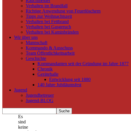
Rauchmelder
Verhalten im Brandfall
Richtige Anwendung von Feuerlöschern
Tipps zur Weihnachtszeit
Verhalten bei Fettbrand
Verhalten bei Gasgeruch
Verhalten bei Kaminbränden
Wir über uns
Mannschaft
Kommando & Ausschuss
Team Öffentlichkeitsarbeit
Geschichte
Kommandanten seit der Gründung im Jahre 1877
Chronik
Gerätehalle
Entwicklung seit 1880
140 Jahre Jubiläumsfest
Jugend
Jugendbetreuer
Jugend-BLOG
Es
sind
keine