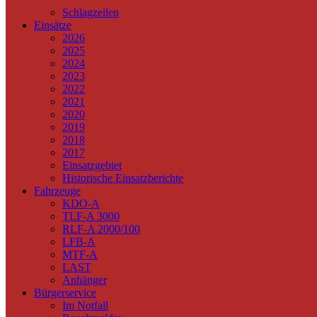
Schlagzeilen
Einsätze
2026
2025
2024
2023
2022
2021
2020
2019
2018
2017
Einsatzgebiet
Historische Einsatzberichte
Fahrzeuge
KDO-A
TLF-A 3000
RLF-A 2000/100
LFB-A
MTF-A
LAST
Anhänger
Bürgerservice
Im Notfall