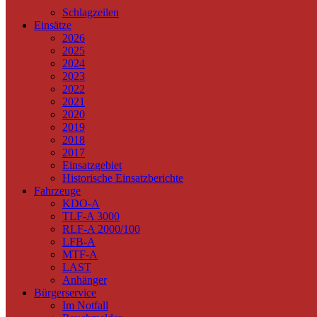
Schlagzeilen
Einsätze
2026
2025
2024
2023
2022
2021
2020
2019
2018
2017
Einsatzgebiet
Historische Einsatzberichte
Fahrzeuge
KDO-A
TLF-A 3000
RLF-A 2000/100
LFB-A
MTF-A
LAST
Anhänger
Bürgerservice
Im Notfall