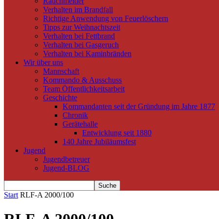
Rauchmelder
Verhalten im Brandfall
Richtige Anwendung von Feuerlöschern
Tipps zur Weihnachtszeit
Verhalten bei Fettbrand
Verhalten bei Gasgeruch
Verhalten bei Kaminbränden
Wir über uns
Mannschaft
Kommando & Ausschuss
Team Öffentlichkeitsarbeit
Geschichte
Kommandanten seit der Gründung im Jahre 1877
Chronik
Gerätehalle
Entwicklung seit 1880
140 Jahre Jubiläumsfest
Jugend
Jugendbetreuer
Jugend-BLOG
Start
RLF-A 2000/100
RLF-A 2000/100