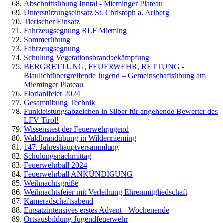
Abschnittsübung Inntal - Mieminger Plateau
Unterstützungseinsatz St. Christoph a. Arlberg
Tierischer Einsatz
Fahrzeugsegnung RLF Mieming
Sommerübung
Fahrzeugsegnung
Schulung Vegetationsbrandbekämpfung
BERGRETTUNG, FEUERWEHR, RETTUNG -
Blaulichtübergreifende Jugend – Gemeinschaftsübung am
Mieminger Plateau
Florianifeier 2024
Gesamtübung Technik
Funkleistungsabzeichen in Silber für angehende Bewerter des
LFV Tirol!
Wissenstest der Feuerwehrjugend
Waldbrandübung in Wildermieming
147. Jahreshauptversammlung
Schulungsnachmittag
Feuerwehrball 2024
Feuerwehrball ANKÜNDIGUNG
Weihnachtsgrüße
Weihnachtsfeier mit Verleihung Ehrenmitgliedschaft
Kameradschaftsabend
Einsatzintensives erstes Advent - Wochenende
Ortsausbildung Jugendfeuerwehr