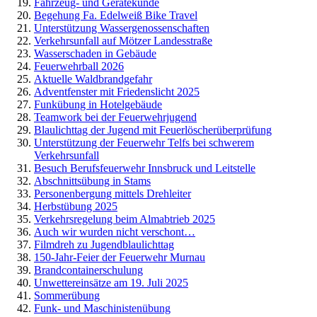
Fahrzeug- und Gerätekunde
Begehung Fa. Edelweiß Bike Travel
Unterstützung Wassergenossenschaften
Verkehrsunfall auf Mötzer Landesstraße
Wasserschaden in Gebäude
Feuerwehrball 2026
Aktuelle Waldbrandgefahr
Adventfenster mit Friedenslicht 2025
Funkübung in Hotelgebäude
Teamwork bei der Feuerwehrjugend
Blaulichttag der Jugend mit Feuerlöscherüberprüfung
Unterstützung der Feuerwehr Telfs bei schwerem
Verkehrsunfall
Besuch Berufsfeuerwehr Innsbruck und Leitstelle
Abschnittsübung in Stams
Personenbergung mittels Drehleiter
Herbstübung 2025
Verkehrsregelung beim Almabtrieb 2025
Auch wir wurden nicht verschont…
Filmdreh zu Jugendblaulichttag
150-Jahr-Feier der Feuerwehr Murnau
Brandcontainerschulung
Unwettereinsätze am 19. Juli 2025
Sommerübung
Funk- und Maschinistenübung