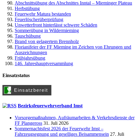
Abschnittsübung des Abschnittes Inntal – Mieminger Plateau
Herbstübung
Feuerwehr Matura bestanden
Feuerlöscherüberprüfung
Unwetterfront hinterlässt schwere Schäden
Sommerübung in Wildermieming
Tauschübung
Brand von gelagertem Brennholz
Florianifeier der FF Mieming im Zeichen von Ehrungen und
Auszeichnungen
Frühjahrsübung
146. Jahreshauptversammlung
Einsatzstatus
Bezirksfeuerwehrverband Imst
Vorsorgemaßnahmen, Aufräumarbeiten & Verkehrsdienste der
FF Plangeross
31. Juli 2026
Sommernachtsfest 2026 der Feuerwehr Imst –
Fahrzeugsegnung und geselliges Beisammensein
27. Juli