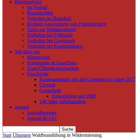
Bürgerservice
Im Notfall
Rauchmelder
Verhalten im Brandfall
Richtige Anwendung von Feuerlöschern
Tipps zur Weihnachtszeit
Verhalten bei Fettbrand
Verhalten bei Gasgeruch
Verhalten bei Kaminbränden
Wir über uns
Mannschaft
Kommando & Ausschuss
Team Öffentlichkeitsarbeit
Geschichte
Kommandanten seit der Gründung im Jahre 1877
Chronik
Gerätehalle
Entwicklung seit 1880
140 Jahre Jubiläumsfest
Jugend
Jugendbetreuer
Jugend-BLOG
Start
Übungen
Waldbrandübung in Wildermieming