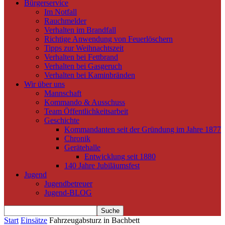
Bürgerservice
Im Notfall
Rauchmelder
Verhalten im Brandfall
Richtige Anwendung von Feuerlöschern
Tipps zur Weihnachtszeit
Verhalten bei Fettbrand
Verhalten bei Gasgeruch
Verhalten bei Kaminbränden
Wir über uns
Mannschaft
Kommando & Ausschuss
Team Öffentlichkeitsarbeit
Geschichte
Kommandanten seit der Gründung im Jahre 1877
Chronik
Gerätehalle
Entwicklung seit 1880
140 Jahre Jubiläumsfest
Jugend
Jugendbetreuer
Jugend-BLOG
Start
Einsätze
Fahrzeugabsturz in Bachbett