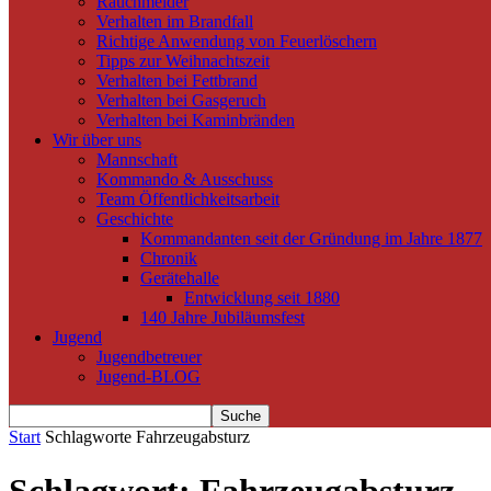
Rauchmelder
Verhalten im Brandfall
Richtige Anwendung von Feuerlöschern
Tipps zur Weihnachtszeit
Verhalten bei Fettbrand
Verhalten bei Gasgeruch
Verhalten bei Kaminbränden
Wir über uns
Mannschaft
Kommando & Ausschuss
Team Öffentlichkeitsarbeit
Geschichte
Kommandanten seit der Gründung im Jahre 1877
Chronik
Gerätehalle
Entwicklung seit 1880
140 Jahre Jubiläumsfest
Jugend
Jugendbetreuer
Jugend-BLOG
Start
Schlagworte
Fahrzeugabsturz
Schlagwort: Fahrzeugabsturz