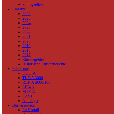
Schlagzeilen
Einsätze
2026
2025
2024
2023
2022
2021
2020
2019
2018
2017
Einsatzgebiet
Historische Einsatzberichte
Fahrzeuge
KDO-A
TLF-A 3000
RLF-A 2000/100
LFB-A
MTF-A
LAST
Anhänger
Bürgerservice
Im Notfall