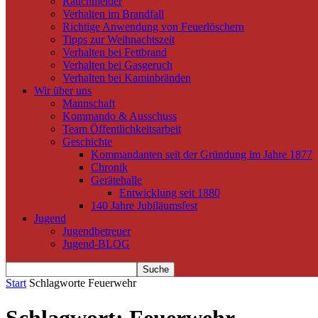
Rauchmelder
Verhalten im Brandfall
Richtige Anwendung von Feuerlöschern
Tipps zur Weihnachtszeit
Verhalten bei Fettbrand
Verhalten bei Gasgeruch
Verhalten bei Kaminbränden
Wir über uns
Mannschaft
Kommando & Ausschuss
Team Öffentlichkeitsarbeit
Geschichte
Kommandanten seit der Gründung im Jahre 1877
Chronik
Gerätehalle
Entwicklung seit 1880
140 Jahre Jubiläumsfest
Jugend
Jugendbetreuer
Jugend-BLOG
Start
Schlagworte
Feuerwehr
Schlagwort: Feuerwehr