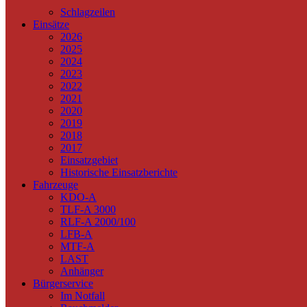
Schlagzeilen
Einsätze
2026
2025
2024
2023
2022
2021
2020
2019
2018
2017
Einsatzgebiet
Historische Einsatzberichte
Fahrzeuge
KDO-A
TLF-A 3000
RLF-A 2000/100
LFB-A
MTF-A
LAST
Anhänger
Bürgerservice
Im Notfall