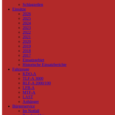
Schlagzeilen
Einsätze
2026
2025
2024
2023
2022
2021
2020
2019
2018
2017
Einsatzgebiet
Historische Einsatzberichte
Fahrzeuge
KDO-A
TLF-A 3000
RLF-A 2000/100
LFB-A
MTF-A
LAST
Anhänger
Bürgerservice
Im Notfall