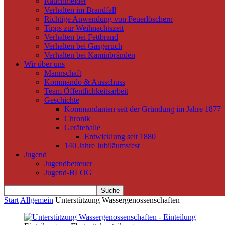
Rauchmelder
Verhalten im Brandfall
Richtige Anwendung von Feuerlöschern
Tipps zur Weihnachtszeit
Verhalten bei Fettbrand
Verhalten bei Gasgeruch
Verhalten bei Kaminbränden
Wir über uns
Mannschaft
Kommando & Ausschuss
Team Öffentlichkeitsarbeit
Geschichte
Kommandanten seit der Gründung im Jahre 1877
Chronik
Gerätehalle
Entwicklung seit 1880
140 Jahre Jubiläumsfest
Jugend
Jugendbetreuer
Jugend-BLOG
Start
Allgemein
Unterstützung Wassergenossenschaften