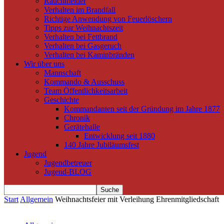
Rauchmelder
Verhalten im Brandfall
Richtige Anwendung von Feuerlöschern
Tipps zur Weihnachtszeit
Verhalten bei Fettbrand
Verhalten bei Gasgeruch
Verhalten bei Kaminbränden
Wir über uns
Mannschaft
Kommando & Ausschuss
Team Öffentlichkeitsarbeit
Geschichte
Kommandanten seit der Gründung im Jahre 1877
Chronik
Gerätehalle
Entwicklung seit 1880
140 Jahre Jubiläumsfest
Jugend
Jugendbetreuer
Jugend-BLOG
Start
Allgemein
Weihnachtsfeier mit Verleihung Ehrenmitgliedschaft