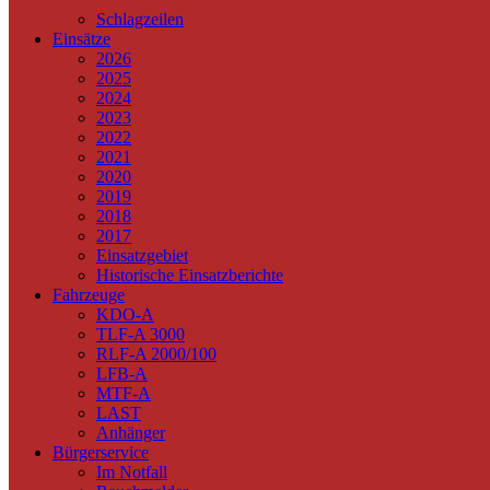
Schlagzeilen
Einsätze
2026
2025
2024
2023
2022
2021
2020
2019
2018
2017
Einsatzgebiet
Historische Einsatzberichte
Fahrzeuge
KDO-A
TLF-A 3000
RLF-A 2000/100
LFB-A
MTF-A
LAST
Anhänger
Bürgerservice
Im Notfall