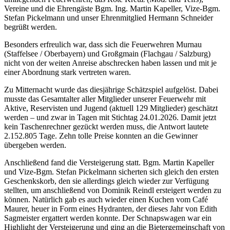
Vereine und die Ehrengäste Bgm. Ing. Martin Kapeller, Vize-Bgm.
Stefan Pickelmann und unser Ehrenmitglied Hermann Schneider
begrüßt werden.
Besonders erfreulich war, dass sich die Feuerwehren Murnau
(Staffelsee / Oberbayern) und Großgmain (Flachgau / Salzburg)
nicht von der weiten Anreise abschrecken haben lassen und mit je
einer Abordnung stark vertreten waren.
Zu Mitternacht wurde das diesjährige Schätzspiel aufgelöst. Dabei
musste das Gesamtalter aller Mitglieder unserer Feuerwehr mit
Aktive, Reservisten und Jugend (aktuell 129 Mitglieder) geschätzt
werden – und zwar in Tagen mit Stichtag 24.01.2026. Damit jetzt
kein Taschenrechner gezückt werden muss, die Antwort lautete
2.152.805 Tage. Zehn tolle Preise konnten an die Gewinner
übergeben werden.
Anschließend fand die Versteigerung statt. Bgm. Martin Kapeller
und Vize-Bgm. Stefan Pickelmann sicherten sich gleich den ersten
Geschenkskorb, den sie allerdings gleich wieder zur Verfügung
stellten, um anschließend von Dominik Reindl ersteigert werden zu
können. Natürlich gab es auch wieder einen Kuchen vom Café
Maurer, heuer in Form eines Hydranten, der dieses Jahr von Edith
Sagmeister ergattert werden konnte. Der Schnapswagen war ein
Highlight der Versteigerung und ging an die Bietergemeinschaft von