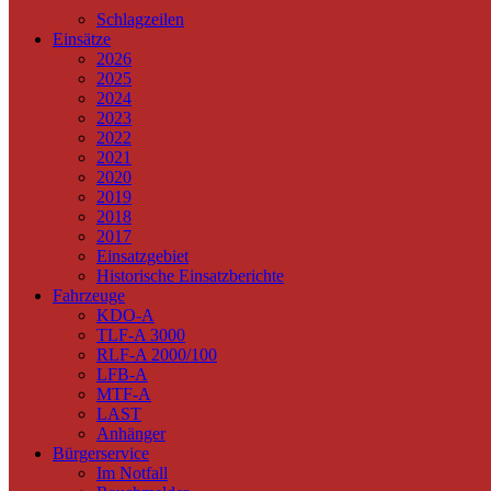
Schlagzeilen
Einsätze
2026
2025
2024
2023
2022
2021
2020
2019
2018
2017
Einsatzgebiet
Historische Einsatzberichte
Fahrzeuge
KDO-A
TLF-A 3000
RLF-A 2000/100
LFB-A
MTF-A
LAST
Anhänger
Bürgerservice
Im Notfall