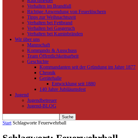
Rauchmelder
Verhalten im Brandfall
Richtige Anwendung von Feuerlöschern
Tipps zur Weihnachtszeit
Verhalten bei Fettbrand
Verhalten bei Gasgeruch
Verhalten bei Kaminbränden
Wir über uns
Mannschaft
Kommando & Ausschuss
Team Öffentlichkeitsarbeit
Geschichte
Kommandanten seit der Gründung im Jahre 1877
Chronik
Gerätehalle
Entwicklung seit 1880
140 Jahre Jubiläumsfest
Jugend
Jugendbetreuer
Jugend-BLOG
Start
Schlagworte
Feuerwehrball
Schlagwort: Feuerwehrball