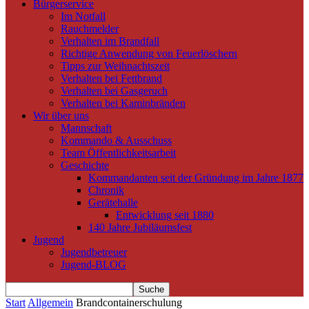
Bürgerservice
Im Notfall
Rauchmelder
Verhalten im Brandfall
Richtige Anwendung von Feuerlöschern
Tipps zur Weihnachtszeit
Verhalten bei Fettbrand
Verhalten bei Gasgeruch
Verhalten bei Kaminbränden
Wir über uns
Mannschaft
Kommando & Ausschuss
Team Öffentlichkeitsarbeit
Geschichte
Kommandanten seit der Gründung im Jahre 1877
Chronik
Gerätehalle
Entwicklung seit 1880
140 Jahre Jubiläumsfest
Jugend
Jugendbetreuer
Jugend-BLOG
Start
Allgemein
Brandcontainerschulung