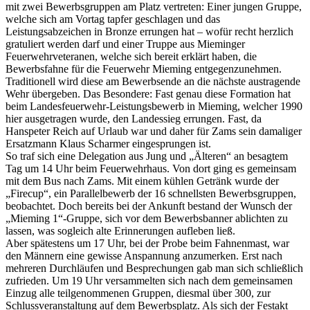
mit zwei Bewerbsgruppen am Platz vertreten: Einer jungen Gruppe,
welche sich am Vortag tapfer geschlagen und das
Leistungsabzeichen in Bronze errungen hat – wofür recht herzlich
gratuliert werden darf und einer Truppe aus Mieminger
Feuerwehrveteranen, welche sich bereit erklärt haben, die
Bewerbsfahne für die Feuerwehr Mieming entgegenzunehmen.
Traditionell wird diese am Bewerbsende an die nächste austragende
Wehr übergeben. Das Besondere: Fast genau diese Formation hat
beim Landesfeuerwehr-Leistungsbewerb in Mieming, welcher 1990
hier ausgetragen wurde, den Landessieg errungen. Fast, da
Hanspeter Reich auf Urlaub war und daher für Zams sein damaliger
Ersatzmann Klaus Scharmer eingesprungen ist.
So traf sich eine Delegation aus Jung und „Älteren“ an besagtem
Tag um 14 Uhr beim Feuerwehrhaus. Von dort ging es gemeinsam
mit dem Bus nach Zams. Mit einem kühlen Getränk wurde der
„Firecup“, ein Parallelbewerb der 16 schnellsten Bewerbsgruppen,
beobachtet. Doch bereits bei der Ankunft bestand der Wunsch der
„Mieming 1“-Gruppe, sich vor dem Bewerbsbanner ablichten zu
lassen, was sogleich alte Erinnerungen aufleben ließ.
Aber spätestens um 17 Uhr, bei der Probe beim Fahnenmast, war
den Männern eine gewisse Anspannung anzumerken. Erst nach
mehreren Durchläufen und Besprechungen gab man sich schließlich
zufrieden. Um 19 Uhr versammelten sich nach dem gemeinsamen
Einzug alle teilgenommenen Gruppen, diesmal über 300, zur
Schlussveranstaltung auf dem Bewerbsplatz. Als sich der Festakt