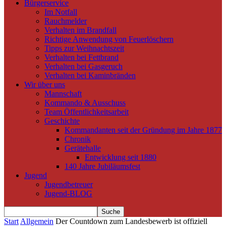
Bürgerservice
Im Notfall
Rauchmelder
Verhalten im Brandfall
Richtige Anwendung von Feuerlöschern
Tipps zur Weihnachtszeit
Verhalten bei Fettbrand
Verhalten bei Gasgeruch
Verhalten bei Kaminbränden
Wir über uns
Mannschaft
Kommando & Ausschuss
Team Öffentlichkeitsarbeit
Geschichte
Kommandanten seit der Gründung im Jahre 1877
Chronik
Gerätehalle
Entwicklung seit 1880
140 Jahre Jubiläumsfest
Jugend
Jugendbetreuer
Jugend-BLOG
Start
Allgemein
Der Countdown zum Landesbewerb ist offiziell