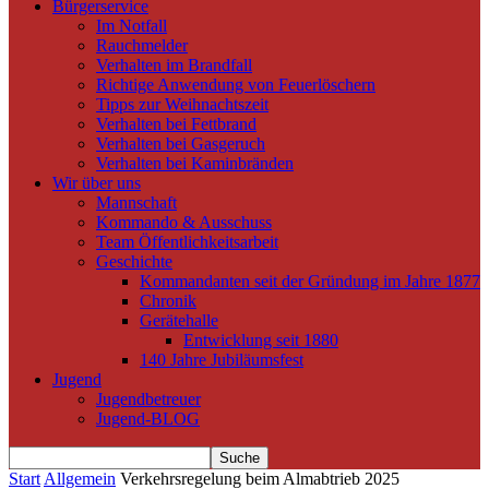
Bürgerservice
Im Notfall
Rauchmelder
Verhalten im Brandfall
Richtige Anwendung von Feuerlöschern
Tipps zur Weihnachtszeit
Verhalten bei Fettbrand
Verhalten bei Gasgeruch
Verhalten bei Kaminbränden
Wir über uns
Mannschaft
Kommando & Ausschuss
Team Öffentlichkeitsarbeit
Geschichte
Kommandanten seit der Gründung im Jahre 1877
Chronik
Gerätehalle
Entwicklung seit 1880
140 Jahre Jubiläumsfest
Jugend
Jugendbetreuer
Jugend-BLOG
Start
Allgemein
Verkehrsregelung beim Almabtrieb 2025