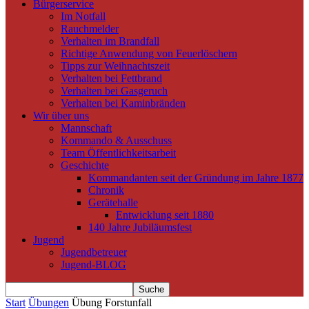
Bürgerservice
Im Notfall
Rauchmelder
Verhalten im Brandfall
Richtige Anwendung von Feuerlöschern
Tipps zur Weihnachtszeit
Verhalten bei Fettbrand
Verhalten bei Gasgeruch
Verhalten bei Kaminbränden
Wir über uns
Mannschaft
Kommando & Ausschuss
Team Öffentlichkeitsarbeit
Geschichte
Kommandanten seit der Gründung im Jahre 1877
Chronik
Gerätehalle
Entwicklung seit 1880
140 Jahre Jubiläumsfest
Jugend
Jugendbetreuer
Jugend-BLOG
Start
Übungen
Übung Forstunfall