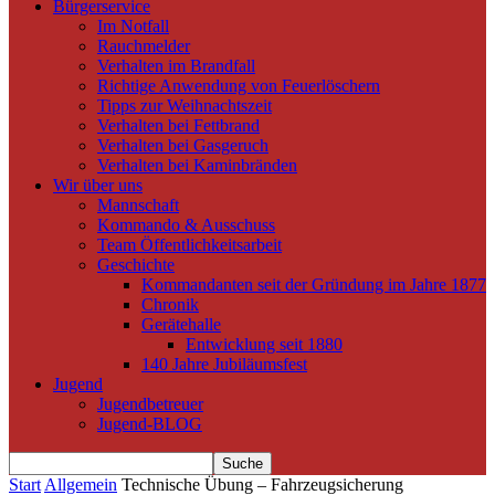
Bürgerservice
Im Notfall
Rauchmelder
Verhalten im Brandfall
Richtige Anwendung von Feuerlöschern
Tipps zur Weihnachtszeit
Verhalten bei Fettbrand
Verhalten bei Gasgeruch
Verhalten bei Kaminbränden
Wir über uns
Mannschaft
Kommando & Ausschuss
Team Öffentlichkeitsarbeit
Geschichte
Kommandanten seit der Gründung im Jahre 1877
Chronik
Gerätehalle
Entwicklung seit 1880
140 Jahre Jubiläumsfest
Jugend
Jugendbetreuer
Jugend-BLOG
Start
Allgemein
Technische Übung – Fahrzeugsicherung