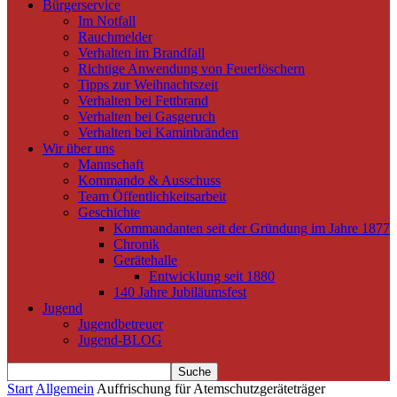
Bürgerservice
Im Notfall
Rauchmelder
Verhalten im Brandfall
Richtige Anwendung von Feuerlöschern
Tipps zur Weihnachtszeit
Verhalten bei Fettbrand
Verhalten bei Gasgeruch
Verhalten bei Kaminbränden
Wir über uns
Mannschaft
Kommando & Ausschuss
Team Öffentlichkeitsarbeit
Geschichte
Kommandanten seit der Gründung im Jahre 1877
Chronik
Gerätehalle
Entwicklung seit 1880
140 Jahre Jubiläumsfest
Jugend
Jugendbetreuer
Jugend-BLOG
Start
Allgemein
Auffrischung für Atemschutzgeräteträger