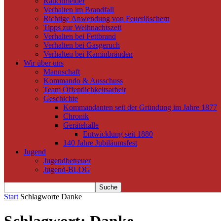
Rauchmelder
Verhalten im Brandfall
Richtige Anwendung von Feuerlöschern
Tipps zur Weihnachtszeit
Verhalten bei Fettbrand
Verhalten bei Gasgeruch
Verhalten bei Kaminbränden
Wir über uns
Mannschaft
Kommando & Ausschuss
Team Öffentlichkeitsarbeit
Geschichte
Kommandanten seit der Gründung im Jahre 1877
Chronik
Gerätehalle
Entwicklung seit 1880
140 Jahre Jubiläumsfest
Jugend
Jugendbetreuer
Jugend-BLOG
Start
Schlagworte
Danke
Schlagwort: Danke