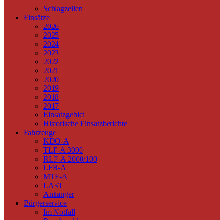
Schlagzeilen
Einsätze
2026
2025
2024
2023
2022
2021
2020
2019
2018
2017
Einsatzgebiet
Historische Einsatzberichte
Fahrzeuge
KDO-A
TLF-A 3000
RLF-A 2000/100
LFB-A
MTF-A
LAST
Anhänger
Bürgerservice
Im Notfall