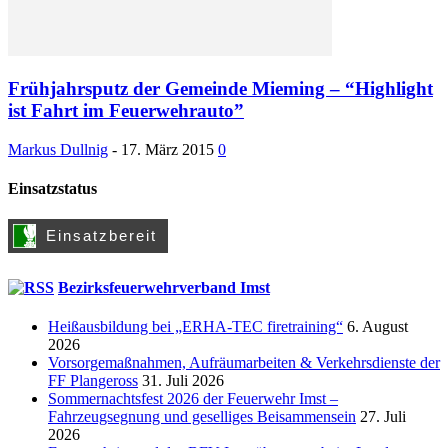
Frühjahrsputz der Gemeinde Mieming – “Highlight
ist Fahrt im Feuerwehrauto”
Markus Dullnig
-
17. März 2015
0
Einsatzstatus
Bezirksfeuerwehrverband Imst
Heißausbildung bei „ERHA-TEC firetraining“
6. August
2026
Vorsorgemaßnahmen, Aufräumarbeiten & Verkehrsdienste der
FF Plangeross
31. Juli 2026
Sommernachtsfest 2026 der Feuerwehr Imst –
Fahrzeugsegnung und geselliges Beisammensein
27. Juli
2026