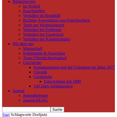
Bürgerservice
Im Notfall
Rauchmelder
Verhalten im Brandfall
Richtige Anwendung von Feuerlöschern
Tipps zur Weihnachtszeit
Verhalten bei Fettbrand
Verhalten bei Gasgeruch
Verhalten bei Kaminbränden
Wir über uns
Mannschaft
Kommando & Ausschuss
Team Öffentlichkeitsarbeit
Geschichte
Kommandanten seit der Gründung im Jahre 1877
Chronik
Gerätehalle
Entwicklung seit 1880
140 Jahre Jubiläumsfest
Jugend
Jugendbetreuer
Jugend-BLOG
Start
Schlagworte
Dorfputz