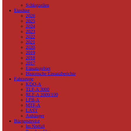
Schlagzeilen
Einsätze
2026
2025
2024
2023
2022
2021
2020
2019
2018
2017
Einsatzgebiet
Historische Einsatzberichte
Fahrzeuge
KDO-A
TLF-A 3000
RLF-A 2000/100
LFB-A
MTF-A
LAST
Anhänger
Bürgerservice
Im Notfall