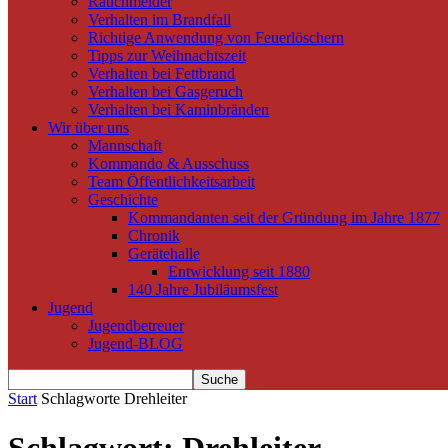
Rauchmelder
Verhalten im Brandfall
Richtige Anwendung von Feuerlöschern
Tipps zur Weihnachtszeit
Verhalten bei Fettbrand
Verhalten bei Gasgeruch
Verhalten bei Kaminbränden
Wir über uns
Mannschaft
Kommando & Ausschuss
Team Öffentlichkeitsarbeit
Geschichte
Kommandanten seit der Gründung im Jahre 1877
Chronik
Gerätehalle
Entwicklung seit 1880
140 Jahre Jubiläumsfest
Jugend
Jugendbetreuer
Jugend-BLOG
Start
Schlagworte
Drehleiter
Schlagwort: Drehleiter