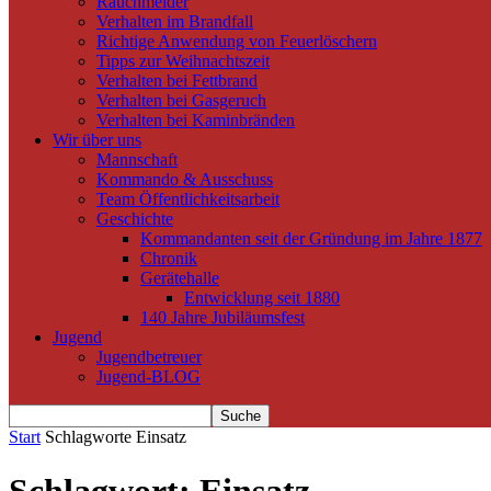
Rauchmelder
Verhalten im Brandfall
Richtige Anwendung von Feuerlöschern
Tipps zur Weihnachtszeit
Verhalten bei Fettbrand
Verhalten bei Gasgeruch
Verhalten bei Kaminbränden
Wir über uns
Mannschaft
Kommando & Ausschuss
Team Öffentlichkeitsarbeit
Geschichte
Kommandanten seit der Gründung im Jahre 1877
Chronik
Gerätehalle
Entwicklung seit 1880
140 Jahre Jubiläumsfest
Jugend
Jugendbetreuer
Jugend-BLOG
Start
Schlagworte
Einsatz
Schlagwort: Einsatz