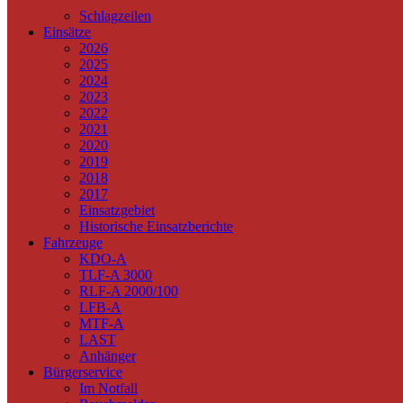
Schlagzeilen
Einsätze
2026
2025
2024
2023
2022
2021
2020
2019
2018
2017
Einsatzgebiet
Historische Einsatzberichte
Fahrzeuge
KDO-A
TLF-A 3000
RLF-A 2000/100
LFB-A
MTF-A
LAST
Anhänger
Bürgerservice
Im Notfall