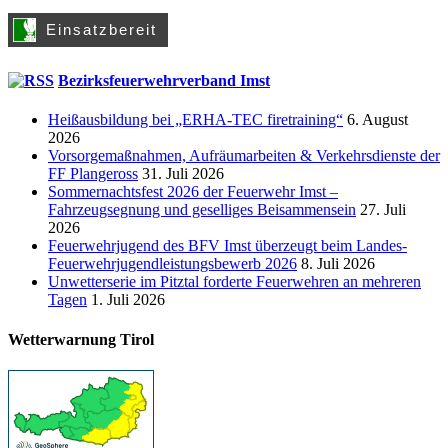
Bezirksfeuerwehrverband Imst
Heißausbildung bei „ERHA-TEC firetraining“
6. August
2026
Vorsorgemaßnahmen, Aufräumarbeiten & Verkehrsdienste der
FF Plangeross
31. Juli 2026
Sommernachtsfest 2026 der Feuerwehr Imst –
Fahrzeugsegnung und geselliges Beisammensein
27. Juli
2026
Feuerwehrjugend des BFV Imst überzeugt beim Landes-
Feuerwehrjugendleistungsbewerb 2026
8. Juli 2026
Unwetterserie im Pitztal forderte Feuerwehren an mehreren
Tagen
1. Juli 2026
Wetterwarnung Tirol