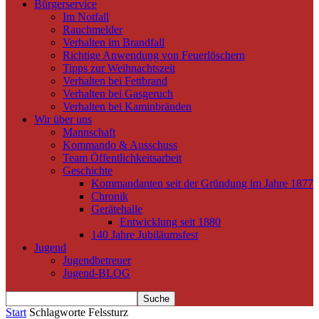
Bürgerservice
Im Notfall
Rauchmelder
Verhalten im Brandfall
Richtige Anwendung von Feuerlöschern
Tipps zur Weihnachtszeit
Verhalten bei Fettbrand
Verhalten bei Gasgeruch
Verhalten bei Kaminbränden
Wir über uns
Mannschaft
Kommando & Ausschuss
Team Öffentlichkeitsarbeit
Geschichte
Kommandanten seit der Gründung im Jahre 1877
Chronik
Gerätehalle
Entwicklung seit 1880
140 Jahre Jubiläumsfest
Jugend
Jugendbetreuer
Jugend-BLOG
Start
Schlagworte
Felssturz