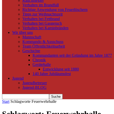
Rauchmelder
Verhalten im Brandfall
Richtige Anwendung von Feuerlöschern
Tipps zur Weihnachtszeit
Verhalten bei Fettbrand
Verhalten bei Gasgeruch
Verhalten bei Kaminbränden
Wir über uns
Mannschaft
Kommando & Ausschuss
Team Öffentlichkeitsarbeit
Geschichte
Kommandanten seit der Gründung im Jahre 1877
Chronik
Gerätehalle
Entwicklung seit 1880
140 Jahre Jubiläumsfest
Jugend
Jugendbetreuer
Jugend-BLOG
Start
Schlagworte
Feuerwehrhalle
Schlagwort: Feuerwehrhalle