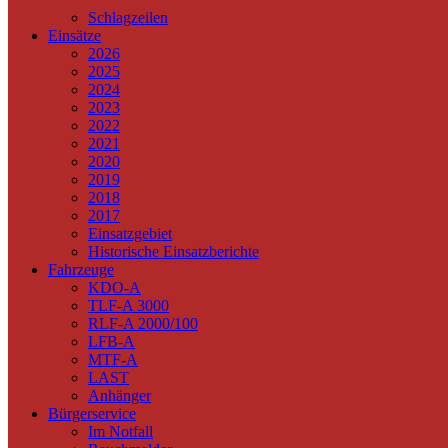
Schlagzeilen
Einsätze
2026
2025
2024
2023
2022
2021
2020
2019
2018
2017
Einsatzgebiet
Historische Einsatzberichte
Fahrzeuge
KDO-A
TLF-A 3000
RLF-A 2000/100
LFB-A
MTF-A
LAST
Anhänger
Bürgerservice
Im Notfall