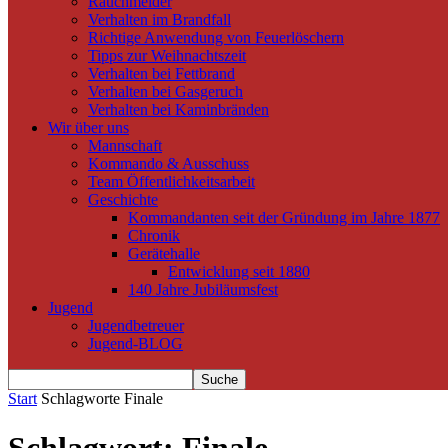
Rauchmelder
Verhalten im Brandfall
Richtige Anwendung von Feuerlöschern
Tipps zur Weihnachtszeit
Verhalten bei Fettbrand
Verhalten bei Gasgeruch
Verhalten bei Kaminbränden
Wir über uns
Mannschaft
Kommando & Ausschuss
Team Öffentlichkeitsarbeit
Geschichte
Kommandanten seit der Gründung im Jahre 1877
Chronik
Gerätehalle
Entwicklung seit 1880
140 Jahre Jubiläumsfest
Jugend
Jugendbetreuer
Jugend-BLOG
Start
Schlagworte
Finale
Schlagwort: Finale