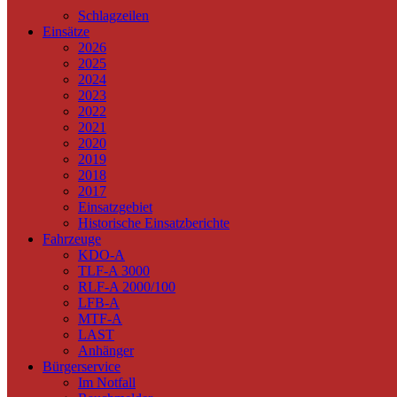
Schlagzeilen
Einsätze
2026
2025
2024
2023
2022
2021
2020
2019
2018
2017
Einsatzgebiet
Historische Einsatzberichte
Fahrzeuge
KDO-A
TLF-A 3000
RLF-A 2000/100
LFB-A
MTF-A
LAST
Anhänger
Bürgerservice
Im Notfall