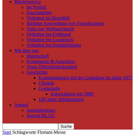
Bürgerservice
Im Notfall
Rauchmelder
Verhalten im Brandfall
Richtige Anwendung von Feuerlöschern
Tipps zur Weihnachtszeit
Verhalten bei Fettbrand
Verhalten bei Gasgeruch
Verhalten bei Kaminbränden
Wir über uns
Mannschaft
Kommando & Ausschuss
Team Öffentlichkeitsarbeit
Geschichte
Kommandanten seit der Gründung im Jahre 1877
Chronik
Gerätehalle
Entwicklung seit 1880
140 Jahre Jubiläumsfest
Jugend
Jugendbetreuer
Jugend-BLOG
Start
Schlagworte
Floriani-Messe