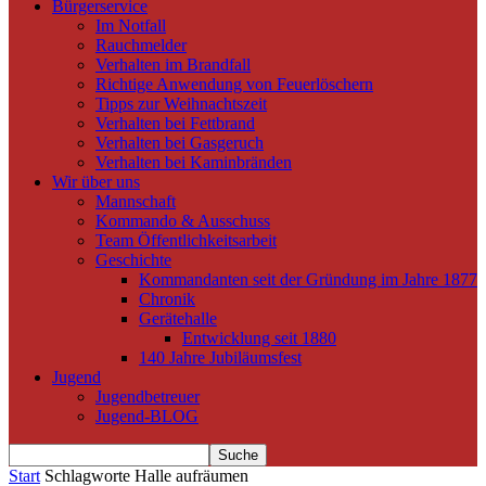
Bürgerservice
Im Notfall
Rauchmelder
Verhalten im Brandfall
Richtige Anwendung von Feuerlöschern
Tipps zur Weihnachtszeit
Verhalten bei Fettbrand
Verhalten bei Gasgeruch
Verhalten bei Kaminbränden
Wir über uns
Mannschaft
Kommando & Ausschuss
Team Öffentlichkeitsarbeit
Geschichte
Kommandanten seit der Gründung im Jahre 1877
Chronik
Gerätehalle
Entwicklung seit 1880
140 Jahre Jubiläumsfest
Jugend
Jugendbetreuer
Jugend-BLOG
Start
Schlagworte
Halle aufräumen