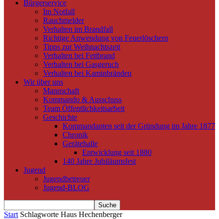
Bürgerservice
Im Notfall
Rauchmelder
Verhalten im Brandfall
Richtige Anwendung von Feuerlöschern
Tipps zur Weihnachtszeit
Verhalten bei Fettbrand
Verhalten bei Gasgeruch
Verhalten bei Kaminbränden
Wir über uns
Mannschaft
Kommando & Ausschuss
Team Öffentlichkeitsarbeit
Geschichte
Kommandanten seit der Gründung im Jahre 1877
Chronik
Gerätehalle
Entwicklung seit 1880
140 Jahre Jubiläumsfest
Jugend
Jugendbetreuer
Jugend-BLOG
Start
Schlagworte
Haus Hechenberger