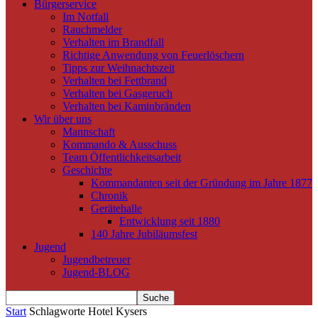
Bürgerservice
Im Notfall
Rauchmelder
Verhalten im Brandfall
Richtige Anwendung von Feuerlöschern
Tipps zur Weihnachtszeit
Verhalten bei Fettbrand
Verhalten bei Gasgeruch
Verhalten bei Kaminbränden
Wir über uns
Mannschaft
Kommando & Ausschuss
Team Öffentlichkeitsarbeit
Geschichte
Kommandanten seit der Gründung im Jahre 1877
Chronik
Gerätehalle
Entwicklung seit 1880
140 Jahre Jubiläumsfest
Jugend
Jugendbetreuer
Jugend-BLOG
Start
Schlagworte
Hotel Kysers