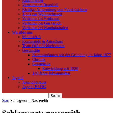
Rauchmelder
Verhalten im Brandfall
Richtige Anwendung von Feuerlöschern
Tipps zur Weihnachtszeit
Verhalten bei Fettbrand
Verhalten bei Gasgeruch
Verhalten bei Kaminbränden
Wir über uns
Mannschaft
Kommando & Ausschuss
Team Öffentlichkeitsarbeit
Geschichte
Kommandanten seit der Gründung im Jahre 1877
Chronik
Gerätehalle
Entwicklung seit 1880
140 Jahre Jubiläumsfest
Jugend
Jugendbetreuer
Jugend-BLOG
Start
Schlagworte
Nassereith
Schlagwort: nassereith