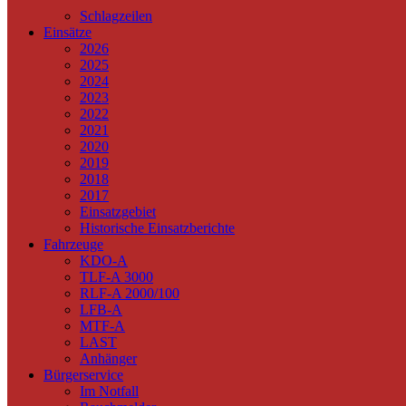
Schlagzeilen
Einsätze
2026
2025
2024
2023
2022
2021
2020
2019
2018
2017
Einsatzgebiet
Historische Einsatzberichte
Fahrzeuge
KDO-A
TLF-A 3000
RLF-A 2000/100
LFB-A
MTF-A
LAST
Anhänger
Bürgerservice
Im Notfall