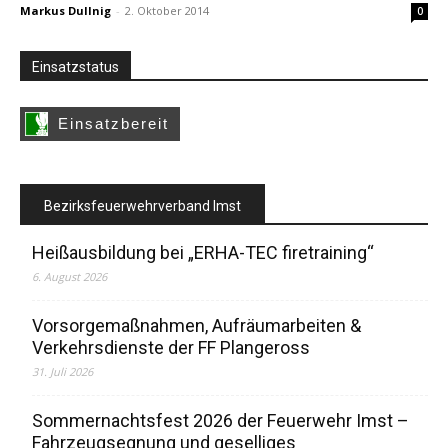
Markus Dullnig
-
2. Oktober 2014
0
Einsatzstatus
Bezirksfeuerwehrverband Imst
Heißausbildung bei „ERHA-TEC firetraining“
6. August 2026
Vorsorgemaßnahmen, Aufräumarbeiten &
Verkehrsdienste der FF Plangeross
31. Juli 2026
Sommernachtsfest 2026 der Feuerwehr Imst –
Fahrzeugsegnung und geselliges