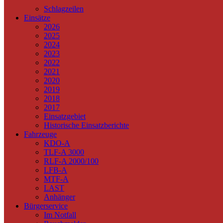
Schlagzeilen
Einsätze
2026
2025
2024
2023
2022
2021
2020
2019
2018
2017
Einsatzgebiet
Historische Einsatzberichte
Fahrzeuge
KDO-A
TLF-A 3000
RLF-A 2000/100
LFB-A
MTF-A
LAST
Anhänger
Bürgerservice
Im Notfall