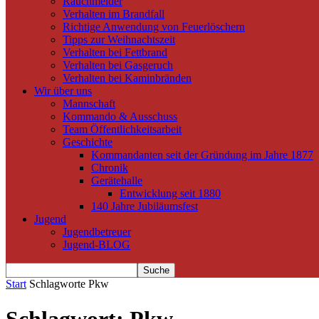
Rauchmelder
Verhalten im Brandfall
Richtige Anwendung von Feuerlöschern
Tipps zur Weihnachtszeit
Verhalten bei Fettbrand
Verhalten bei Gasgeruch
Verhalten bei Kaminbränden
Wir über uns
Mannschaft
Kommando & Ausschuss
Team Öffentlichkeitsarbeit
Geschichte
Kommandanten seit der Gründung im Jahre 1877
Chronik
Gerätehalle
Entwicklung seit 1880
140 Jahre Jubiläumsfest
Jugend
Jugendbetreuer
Jugend-BLOG
Start
Schlagworte
Pkw
Schlagwort: Pkw