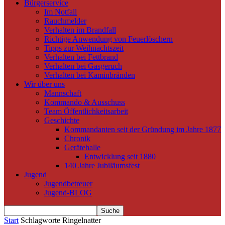
Bürgerservice
Im Notfall
Rauchmelder
Verhalten im Brandfall
Richtige Anwendung von Feuerlöschern
Tipps zur Weihnachtszeit
Verhalten bei Fettbrand
Verhalten bei Gasgeruch
Verhalten bei Kaminbränden
Wir über uns
Mannschaft
Kommando & Ausschuss
Team Öffentlichkeitsarbeit
Geschichte
Kommandanten seit der Gründung im Jahre 1877
Chronik
Gerätehalle
Entwicklung seit 1880
140 Jahre Jubiläumsfest
Jugend
Jugendbetreuer
Jugend-BLOG
Start
Schlagworte
Ringelnatter