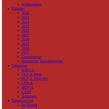
Schlagzeilen
Einsätze
2026
2025
2024
2023
2022
2021
2020
2019
2018
2017
Einsatzgebiet
Historische Einsatzberichte
Fahrzeuge
KDO-A
TLF-A 3000
RLF-A 2000/100
LFB-A
MTF-A
LAST
Anhänger
Bürgerservice
Im Notfall