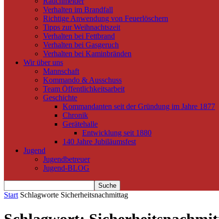
Rauchmelder
Verhalten im Brandfall
Richtige Anwendung von Feuerlöschern
Tipps zur Weihnachtszeit
Verhalten bei Fettbrand
Verhalten bei Gasgeruch
Verhalten bei Kaminbränden
Wir über uns
Mannschaft
Kommando & Ausschuss
Team Öffentlichkeitsarbeit
Geschichte
Kommandanten seit der Gründung im Jahre 1877
Chronik
Gerätehalle
Entwicklung seit 1880
140 Jahre Jubiläumsfest
Jugend
Jugendbetreuer
Jugend-BLOG
Start
Schlagworte
Sicherheitsnachmittag
Schlagwort: Sicherheitsnachmit