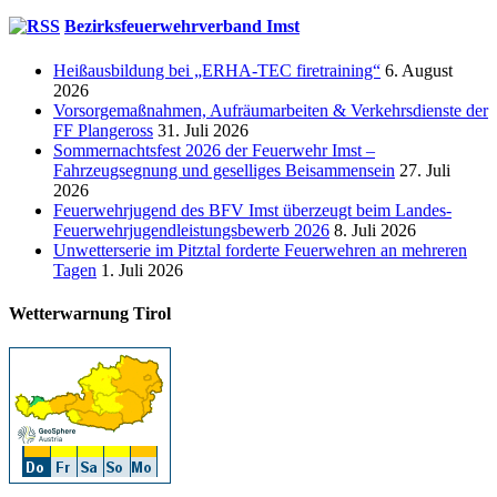
Bezirksfeuerwehrverband Imst
Heißausbildung bei „ERHA-TEC firetraining“
6. August
2026
Vorsorgemaßnahmen, Aufräumarbeiten & Verkehrsdienste der
FF Plangeross
31. Juli 2026
Sommernachtsfest 2026 der Feuerwehr Imst –
Fahrzeugsegnung und geselliges Beisammensein
27. Juli
2026
Feuerwehrjugend des BFV Imst überzeugt beim Landes-
Feuerwehrjugendleistungsbewerb 2026
8. Juli 2026
Unwetterserie im Pitztal forderte Feuerwehren an mehreren
Tagen
1. Juli 2026
Wetterwarnung Tirol