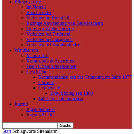
Bürgerservice
Im Notfall
Rauchmelder
Verhalten im Brandfall
Richtige Anwendung von Feuerlöschern
Tipps zur Weihnachtszeit
Verhalten bei Fettbrand
Verhalten bei Gasgeruch
Verhalten bei Kaminbränden
Wir über uns
Mannschaft
Kommando & Ausschuss
Team Öffentlichkeitsarbeit
Geschichte
Kommandanten seit der Gründung im Jahre 1877
Chronik
Gerätehalle
Entwicklung seit 1880
140 Jahre Jubiläumsfest
Jugend
Jugendbetreuer
Jugend-BLOG
Start
Schlagworte
Sirenalarm