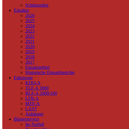
Schlagzeilen
Einsätze
2026
2025
2024
2023
2022
2021
2020
2019
2018
2017
Einsatzgebiet
Historische Einsatzberichte
Fahrzeuge
KDO-A
TLF-A 3000
RLF-A 2000/100
LFB-A
MTF-A
LAST
Anhänger
Bürgerservice
Im Notfall