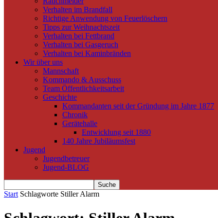
Rauchmelder
Verhalten im Brandfall
Richtige Anwendung von Feuerlöschern
Tipps zur Weihnachtszeit
Verhalten bei Fettbrand
Verhalten bei Gasgeruch
Verhalten bei Kaminbränden
Wir über uns
Mannschaft
Kommando & Ausschuss
Team Öffentlichkeitsarbeit
Geschichte
Kommandanten seit der Gründung im Jahre 1877
Chronik
Gerätehalle
Entwicklung seit 1880
140 Jahre Jubiläumsfest
Jugend
Jugendbetreuer
Jugend-BLOG
Start
Schlagworte
Stiller Alarm
Schlagwort: Stiller Alarm