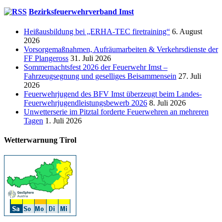
Bezirksfeuerwehrverband Imst
Heißausbildung bei „ERHA-TEC firetraining“
6. August
2026
Vorsorgemaßnahmen, Aufräumarbeiten & Verkehrsdienste der
FF Plangeross
31. Juli 2026
Sommernachtsfest 2026 der Feuerwehr Imst –
Fahrzeugsegnung und geselliges Beisammensein
27. Juli
2026
Feuerwehrjugend des BFV Imst überzeugt beim Landes-
Feuerwehrjugendleistungsbewerb 2026
8. Juli 2026
Unwetterserie im Pitztal forderte Feuerwehren an mehreren
Tagen
1. Juli 2026
Wetterwarnung Tirol