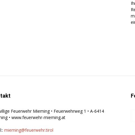
Ih
Re
mi
ei
takt
F
willige Feuerwehr Mieming • Feuerwehrweg 1 • A-6414
ing • www.feuerwehr-mieming.at
l::
mieming@feuerwehr.tirol