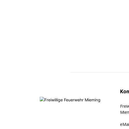
Kon
Frei
Miem
eMai