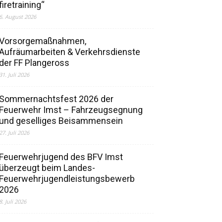
firetraining“
6. August 2026
Vorsorgemaßnahmen,
Aufräumarbeiten & Verkehrsdienste
der FF Plangeross
31. Juli 2026
Sommernachtsfest 2026 der
Feuerwehr Imst – Fahrzeugsegnung
und geselliges Beisammensein
27. Juli 2026
Feuerwehrjugend des BFV Imst
überzeugt beim Landes-
Feuerwehrjugendleistungsbewerb
2026
8. Juli 2026