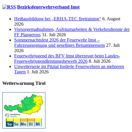
Bezirksfeuerwehrverband Imst
Heißausbildung bei „ERHA-TEC firetraining“
6. August
2026
Vorsorgemaßnahmen, Aufräumarbeiten & Verkehrsdienste der
FF Plangeross
31. Juli 2026
Sommernachtsfest 2026 der Feuerwehr Imst –
Fahrzeugsegnung und geselliges Beisammensein
27. Juli
2026
Feuerwehrjugend des BFV Imst überzeugt beim Landes-
Feuerwehrjugendleistungsbewerb 2026
8. Juli 2026
Unwetterserie im Pitztal forderte Feuerwehren an mehreren
Tagen
1. Juli 2026
Wetterwarnung Tirol