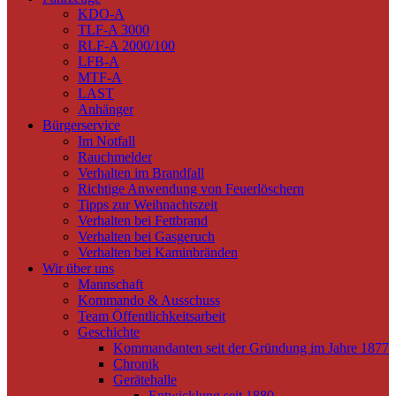
KDO-A
TLF-A 3000
RLF-A 2000/100
LFB-A
MTF-A
LAST
Anhänger
Bürgerservice
Im Notfall
Rauchmelder
Verhalten im Brandfall
Richtige Anwendung von Feuerlöschern
Tipps zur Weihnachtszeit
Verhalten bei Fettbrand
Verhalten bei Gasgeruch
Verhalten bei Kaminbränden
Wir über uns
Mannschaft
Kommando & Ausschuss
Team Öffentlichkeitsarbeit
Geschichte
Kommandanten seit der Gründung im Jahre 1877
Chronik
Gerätehalle
Entwicklung seit 1880