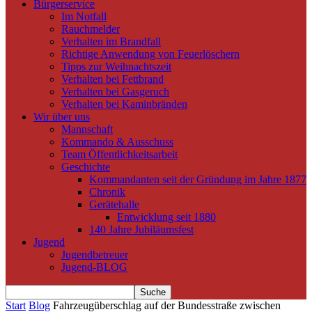
Bürgerservice
Im Notfall
Rauchmelder
Verhalten im Brandfall
Richtige Anwendung von Feuerlöschern
Tipps zur Weihnachtszeit
Verhalten bei Fettbrand
Verhalten bei Gasgeruch
Verhalten bei Kaminbränden
Wir über uns
Mannschaft
Kommando & Ausschuss
Team Öffentlichkeitsarbeit
Geschichte
Kommandanten seit der Gründung im Jahre 1877
Chronik
Gerätehalle
Entwicklung seit 1880
140 Jahre Jubiläumsfest
Jugend
Jugendbetreuer
Jugend-BLOG
Start
Blog
Fahrzeugüberschlag auf der Bundesstraße zwischen