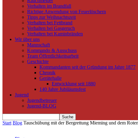
Rauchmelder
Verhalten im Brandfall
Richtige Anwendung von Feuerlöschern
Tipps zur Weihnachtszeit
Verhalten bei Fettbrand
Verhalten bei Gasgeruch
Verhalten bei Kaminbränden
Wir über uns
Mannschaft
Kommando & Ausschuss
Team Öffentlichkeitsarbeit
Geschichte
Kommandanten seit der Gründung im Jahre 1877
Chronik
Gerätehalle
Entwicklung seit 1880
140 Jahre Jubiläumsfest
Jugend
Jugendbetreuer
Jugend-BLOG
Start
Blog
Tauschübung mit der Bergrettung Mieming und dem Rote