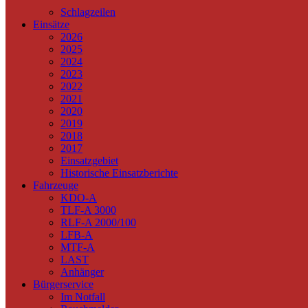
Schlagzeilen
Einsätze
2026
2025
2024
2023
2022
2021
2020
2019
2018
2017
Einsatzgebiet
Historische Einsatzberichte
Fahrzeuge
KDO-A
TLF-A 3000
RLF-A 2000/100
LFB-A
MTF-A
LAST
Anhänger
Bürgerservice
Im Notfall