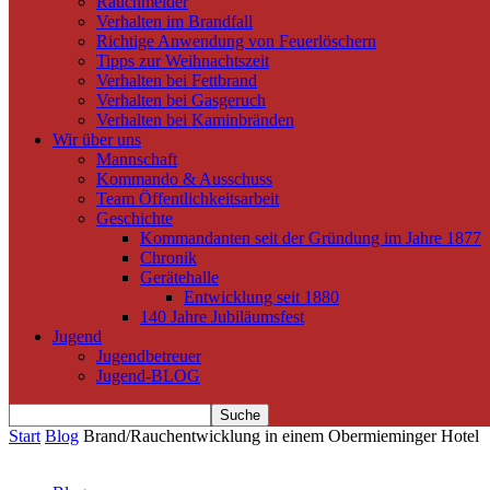
Rauchmelder
Verhalten im Brandfall
Richtige Anwendung von Feuerlöschern
Tipps zur Weihnachtszeit
Verhalten bei Fettbrand
Verhalten bei Gasgeruch
Verhalten bei Kaminbränden
Wir über uns
Mannschaft
Kommando & Ausschuss
Team Öffentlichkeitsarbeit
Geschichte
Kommandanten seit der Gründung im Jahre 1877
Chronik
Gerätehalle
Entwicklung seit 1880
140 Jahre Jubiläumsfest
Jugend
Jugendbetreuer
Jugend-BLOG
Start
Blog
Brand/Rauchentwicklung in einem Obermieminger Hotel