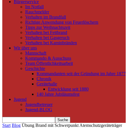
Bürgerservice
Im Notfall
Rauchmelder
Verhalten im Brandfall
Richtige Anwendung von Feuerlöschern
Tipps zur Weihnachtszeit
Verhalten bei Fettbrand
Verhalten bei Gasgeruch
Verhalten bei Kaminbränden
Wir über uns
Mannschaft
Kommando & Ausschuss
Team Öffentlichkeitsarbeit
Geschichte
Kommandanten seit der Gründung im Jahre 1877
Chronik
Gerätehalle
Entwicklung seit 1880
140 Jahre Jubiläumsfest
Jugend
Jugendbetreuer
Jugend-BLOG
Start
Blog
Übung Brand mit Schwerpunkt Atemschutzgeräteträger