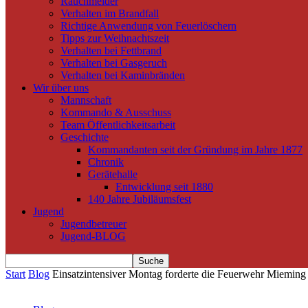
Rauchmelder
Verhalten im Brandfall
Richtige Anwendung von Feuerlöschern
Tipps zur Weihnachtszeit
Verhalten bei Fettbrand
Verhalten bei Gasgeruch
Verhalten bei Kaminbränden
Wir über uns
Mannschaft
Kommando & Ausschuss
Team Öffentlichkeitsarbeit
Geschichte
Kommandanten seit der Gründung im Jahre 1877
Chronik
Gerätehalle
Entwicklung seit 1880
140 Jahre Jubiläumsfest
Jugend
Jugendbetreuer
Jugend-BLOG
Start
Blog
Einsatzintensiver Montag forderte die Feuerwehr Mieming