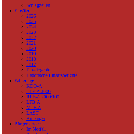
Schlagzeilen
Einsätze
2026
2025
2024
2023
2022
2021
2020
2019
2018
2017
Einsatzgebiet
Historische Einsatzberichte
Fahrzeuge
KDO-A
TLF-A 3000
RLF-A 2000/100
LFB-A
MTF-A
LAST
Anhänger
Bürgerservice
Im Notfall