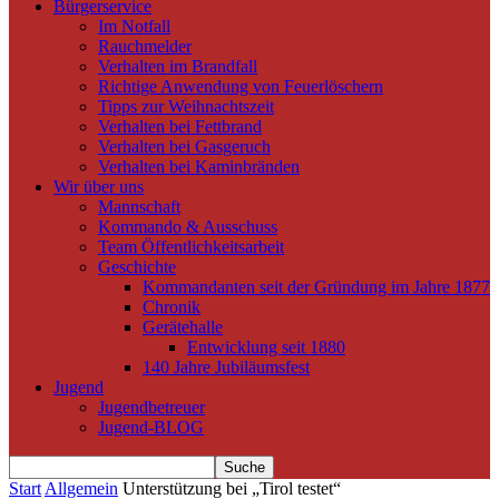
Bürgerservice
Im Notfall
Rauchmelder
Verhalten im Brandfall
Richtige Anwendung von Feuerlöschern
Tipps zur Weihnachtszeit
Verhalten bei Fettbrand
Verhalten bei Gasgeruch
Verhalten bei Kaminbränden
Wir über uns
Mannschaft
Kommando & Ausschuss
Team Öffentlichkeitsarbeit
Geschichte
Kommandanten seit der Gründung im Jahre 1877
Chronik
Gerätehalle
Entwicklung seit 1880
140 Jahre Jubiläumsfest
Jugend
Jugendbetreuer
Jugend-BLOG
Start
Allgemein
Unterstützung bei „Tirol testet“