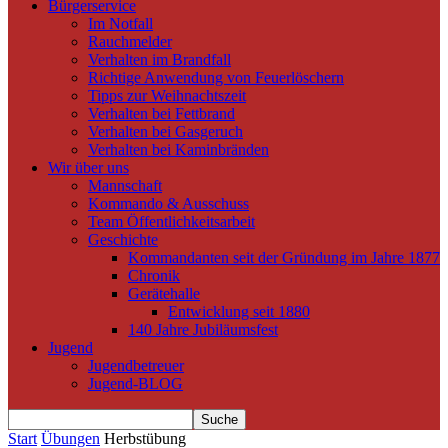
Bürgerservice
Im Notfall
Rauchmelder
Verhalten im Brandfall
Richtige Anwendung von Feuerlöschern
Tipps zur Weihnachtszeit
Verhalten bei Fettbrand
Verhalten bei Gasgeruch
Verhalten bei Kaminbränden
Wir über uns
Mannschaft
Kommando & Ausschuss
Team Öffentlichkeitsarbeit
Geschichte
Kommandanten seit der Gründung im Jahre 1877
Chronik
Gerätehalle
Entwicklung seit 1880
140 Jahre Jubiläumsfest
Jugend
Jugendbetreuer
Jugend-BLOG
Start
Übungen
Herbstübung