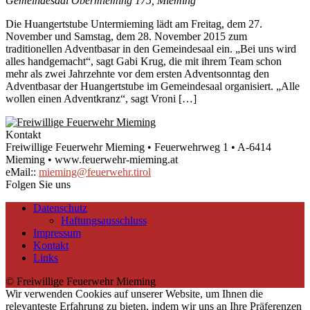
Gemeindesaal
Obermieming 175, Mieming
Die Huangertstube Untermieming lädt am Freitag, dem 27.
November und Samstag, dem 28. November 2015 zum
traditionellen Adventbasar in den Gemeindesaal ein. „Bei uns wird
alles handgemacht“, sagt Gabi Krug, die mit ihrem Team schon
mehr als zwei Jahrzehnte vor dem ersten Adventsonntag den
Adventbasar der Huangertstube im Gemeindesaal organisiert. „Alle
wollen einen Adventkranz“, sagt Vroni […]
Kontakt
Freiwillige Feuerwehr Mieming • Feuerwehrweg 1 • A-6414
Mieming • www.feuerwehr-mieming.at
eMail::
mieming@feuerwehr.tirol
Folgen Sie uns
Datenschutz
Haftungsausschluss
Impressum
Kontakt
Links
© Freiwillige Feuerwehr Mieming
Wir verwenden Cookies auf unserer Website, um Ihnen die
relevanteste Erfahrung zu bieten, indem wir uns an Ihre Präferenzen