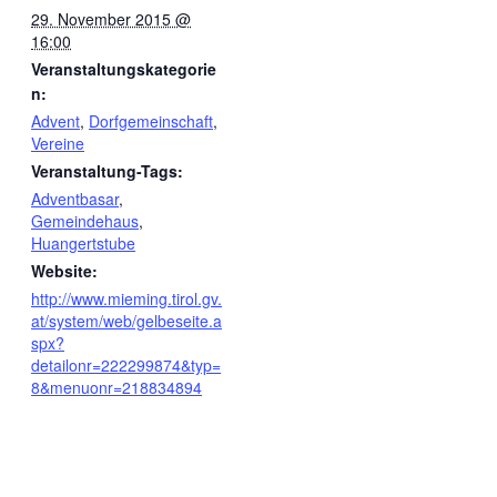
29. November 2015 @
16:00
Veranstaltungskategorie
n:
Advent
,
Dorfgemeinschaft
,
Vereine
Veranstaltung-Tags:
Adventbasar
,
Gemeindehaus
,
Huangertstube
Website:
http://www.mieming.tirol.gv.
at/system/web/gelbeseite.a
spx?
detailonr=222299874&typ=
8&menuonr=218834894