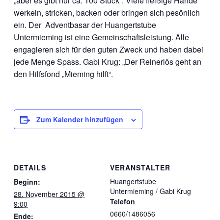
„aber es gibt nur ca. 100 Stück“. Viele fleißige Hände
werkeln, stricken, backen oder bringen sich pesönlich
ein. Der Adventbasar der Huangertstube
Untermieming ist eine Gemeinschaftsleistung. Alle
engagieren sich für den guten Zweck und haben dabei
jede Menge Spass. Gabi Krug: „Der Reinerlös geht an
den Hilfsfond „Mieming hilft“.
Zum Kalender hinzufügen
DETAILS
VERANSTALTER
Huangertstube
Beginn:
Untermieming / Gabi Krug
28. November 2015 @
Telefon
9:00
0660/1486056
Ende: